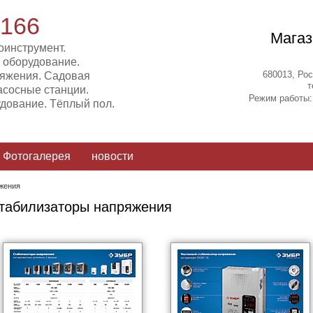
-166
Магаз
оинструмент.
 оборудование.
680013, Рос
ряжения. Садовая
т
асосные станции.
Режим работы: 
дование. Тёплый пол.
Фотогалерея
новости
жения
табилизаторы напряжения