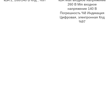
кВА 2, 260/140 В Кпд , %97
кВА Max входное напряжение
260 В Min входное
напряжение 140 В
Погрешность %8 Индикация
Цифровая, электронная Кпд
%97