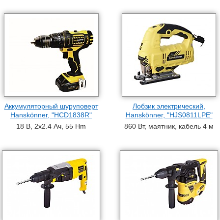
Аккумуляторный шуруповерт
Лобзик электрический,
Hanskönner, "HCD1838R"
Hanskönner, "HJS0811LPE"
18 В, 2х2.4 Ач, 55 Hm
860 Вт, маятник, кабель 4 м