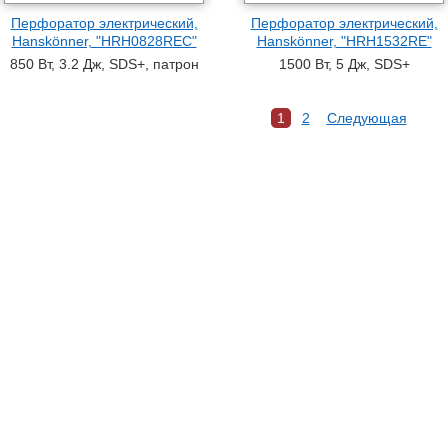
Перфоратор электрический,
Перфоратор электрический,
Hanskönner, "HRH0828REC"
Hanskönner, "HRH1532RE"
850 Вт, 3.2 Дж, SDS+, патрон
1500 Вт, 5 Дж, SDS+
1
2
Следующая