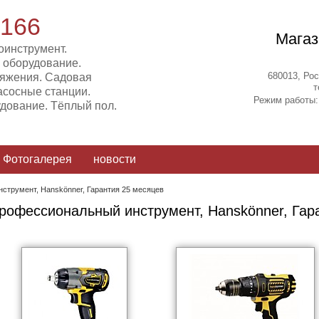
-166
Магаз
оинструмент.
 оборудование.
680013, Рос
ряжения. Садовая
т
асосные станции.
Режим работы: 
дование. Тёплый пол.
Фотогалерея
новости
струмент, Hanskönner, Гарантия 25 месяцев
рофессиональный инструмент, Hanskönner, Гар