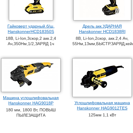
Гайковерт ударный.б/щ,
Дрель акк.УДАРНАЯ
HanskonnerHCD18350S
Hanskonner HCD1838RI
18В, Li-Ion,3скор,2 акк.2,4
8В, Li-Ion,2скор, акк.2,4 Ач,
Ач,350Нм,1/2,ЗАРЯД 1ч
55Нм,13мм,БЫСТР.ЗАРЯД,кей
Машина углошлифовальная
Углошлифовальная машина
Hanskonner HAG9018P
Hanskonner HAG9012TES
180 мм, 1800 Вт, ПОВЫШ
125мм 1,1 кВт
ПЫЛЕЗАЩИТА